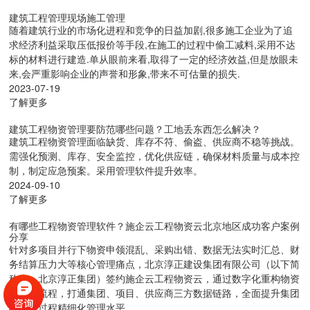
建筑工程管理现场施工管理
随着建筑行业的市场化进程和竞争的日益加剧,很多施工企业为了追
求经济利益采取压低报价等手段,在施工的过程中偷工减料,采用不达
标的材料进行建造.单从眼前来看,取得了一定的经济效益,但是放眼未
来,会严重影响企业的声誉和形象,带来不可估量的损失.
2023-07-19
了解更多
建筑工程物资管理要防范哪些问题？工地丢东西怎么解决？
建筑工程物资管理面临缺货、库存不符、偷盗、供应商不稳等挑战。
需强化预测、库存、安全监控，优化供应链，确保材料质量与成本控
制，制定应急预案。采用管理软件提升效率。
2024-09-10
了解更多
有哪些工程物资管理软件？施企云工程物资云北京地区成功客户案例
分享
针对多项目并行下物资申领混乱、采购出错、数据无法实时汇总、财
务结算压力大等核心管理痛点，北京淳正建设集团有限公司（以下简
称为：北京淳正集团）签约施企云工程物资云，通过数字化重构物资
全业务流程，打通集团、项目、供应商三方数据链路，全面提升集团
物资全过程精细化管理水平。